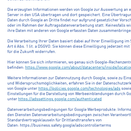
Die erzeugten Informationen werden von Google zur Auswertung an 
Server in den USA übertragen und dort gespeichert. Eine Übertragu
Daten durch Google an Dritte findet nur aufgrund gesetzlicher Vorsch
oder im Rahmen der Auftragsdatenverarbeitung statt. Keinesfalls wi
ihre Daten mit anderen von Google erfassten Daten zusammenbringe
Die Verarbeitung Ihrer Daten basiert dabei auf Ihrer Einwilligung im
Art 6 Abs. 1 lit. a DSGVO. Sie können diese Einwilligung jederzeit mi
für die Zukunft widerrufen.
Hier können Sie sich informieren, wo genau sich Google-Rechenzent
befinden:
https://www.google.com/about/datacenters/inside/locatio
Weitere Informationen zur Datennutzung durch Google, sowie zu Ein
und Widerspruchsmöglichkeiten, erfahren Sie in der Datenschutzer
von Google unter
https://policies.google.com/technologies/ads
sowie
Einstellungen für die Darstellung von Werbeeinblendungen durch Go
unter
https://adssettings.google.com/authenticated
Datenverarbeitungsbedingungen für Google Werbeprodukte: Informa
den Diensten Datenverarbeitungsbedingungen zwischen Verantwort
Standardvertragsklauseln für Drittlandtransfers von
Daten: https://business.safety.google/adscontrollerterms