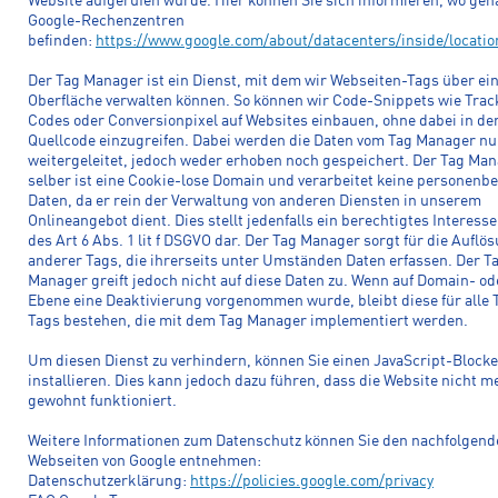
Website aufgerufen wurde. Hier können Sie sich informieren, wo gen
Google-Rechenzentren
befinden:
https://www.google.com/about/datacenters/inside/locatio
Der Tag Manager ist ein Dienst, mit dem wir Webseiten-Tags über ei
Oberfläche verwalten können. So können wir Code-Snippets wie Trac
Codes oder Conversionpixel auf Websites einbauen, ohne dabei in de
Quellcode einzugreifen. Dabei werden die Daten vom Tag Manager nu
weitergeleitet, jedoch weder erhoben noch gespeichert. Der Tag Ma
selber ist eine Cookie-lose Domain und verarbeitet keine personenb
Daten, da er rein der Verwaltung von anderen Diensten in unserem
Onlineangebot dient. Dies stellt jedenfalls ein berechtigtes Interesse
des Art 6 Abs. 1 lit f DSGVO dar. Der Tag Manager sorgt für die Auflö
anderer Tags, die ihrerseits unter Umständen Daten erfassen. Der T
Manager greift jedoch nicht auf diese Daten zu. Wenn auf Domain- od
Ebene eine Deaktivierung vorgenommen wurde, bleibt diese für alle 
Tags bestehen, die mit dem Tag Manager implementiert werden.
Um diesen Dienst zu verhindern, können Sie einen JavaScript-Blocke
installieren. Dies kann jedoch dazu führen, dass die Website nicht m
gewohnt funktioniert.
Weitere Informationen zum Datenschutz können Sie den nachfolgend
Webseiten von Google entnehmen:
Datenschutzerklärung:
https://policies.google.com/privacy