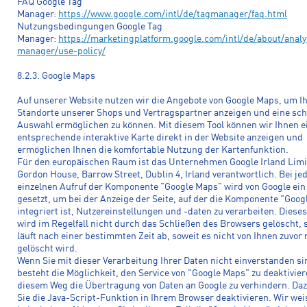
FAQ Google Tag
Manager:
https://www.google.com/intl/de/tagmanager/faq.html
Nutzungsbedingungen Google Tag
Manager:
https://marketingplatform.google.com/intl/de/about/analy
manager/use-policy/
8.2.3. Google Maps
Auf unserer Website nutzen wir die Angebote von Google Maps, um I
Standorte unserer Shops und Vertragspartner anzeigen und eine sch
Auswahl ermöglichen zu können. Mit diesem Tool können wir Ihnen e
entsprechende interaktive Karte direkt in der Website anzeigen und
ermöglichen Ihnen die komfortable Nutzung der Kartenfunktion.
Für den europäischen Raum ist das Unternehmen Google Irland Limi
Gordon House, Barrow Street, Dublin 4, Irland verantwortlich. Bei j
einzelnen Aufruf der Komponente "Google Maps" wird von Google ein
gesetzt, um bei der Anzeige der Seite, auf der die Komponente "Goo
integriert ist, Nutzereinstellungen und -daten zu verarbeiten. Diese
wird im Regelfall nicht durch das Schließen des Browsers gelöscht,
läuft nach einer bestimmten Zeit ab, soweit es nicht von Ihnen zuvor
gelöscht wird.
Wenn Sie mit dieser Verarbeitung Ihrer Daten nicht einverstanden si
besteht die Möglichkeit, den Service von "Google Maps" zu deaktivier
diesem Weg die Übertragung von Daten an Google zu verhindern. D
Sie die Java-Script-Funktion in Ihrem Browser deaktivieren. Wir wei