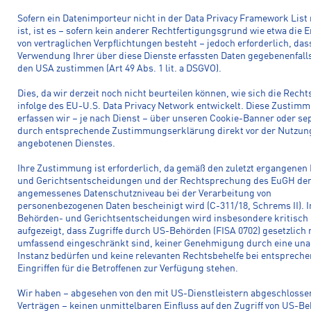
Sofern ein Datenimporteur nicht in der Data Privacy Framework List 
ist, ist es – sofern kein anderer Rechtfertigungsgrund wie etwa die E
von vertraglichen Verpflichtungen besteht – jedoch erforderlich, das
Verwendung Ihrer über diese Dienste erfassten Daten gegebenenfalls
den USA zustimmen (Art 49 Abs. 1 lit. a DSGVO).
Dies, da wir derzeit noch nicht beurteilen können, wie sich die Rec
infolge des EU-U.S. Data Privacy Network entwickelt. Diese Zustim
erfassen wir – je nach Dienst – über unseren Cookie-Banner oder se
durch entsprechende Zustimmungserklärung direkt vor der Nutzun
angebotenen Dienstes.
Ihre Zustimmung ist erforderlich, da gemäß den zuletzt ergangenen
und Gerichtsentscheidungen und der Rechtsprechung des EuGH de
angemessenes Datenschutzniveau bei der Verarbeitung von
personenbezogenen Daten bescheinigt wird (C-311/18, Schrems II). I
Behörden- und Gerichtsentscheidungen wird insbesondere kritisch
aufgezeigt, dass Zugriffe durch US-Behörden (FISA 0702) gesetzlich 
umfassend eingeschränkt sind, keiner Genehmigung durch eine un
Instanz bedürfen und keine relevanten Rechtsbehelfe bei entsprech
Eingriffen für die Betroffenen zur Verfügung stehen.
Wir haben – abgesehen von den mit US-Dienstleistern abgeschloss
Verträgen – keinen unmittelbaren Einfluss auf den Zugriff von US-B