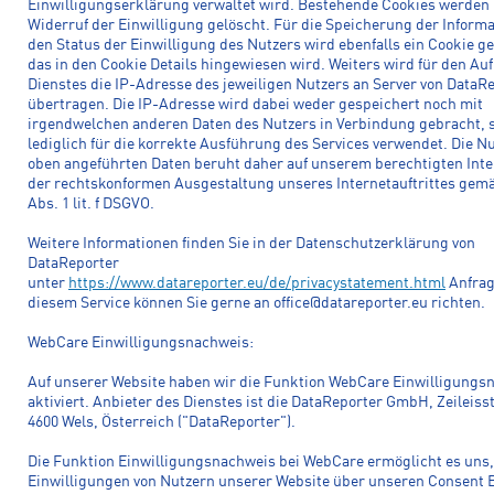
Einwilligungserklärung verwaltet wird. Bestehende Cookies werden
Widerruf der Einwilligung gelöscht. Für die Speicherung der Inform
den Status der Einwilligung des Nutzers wird ebenfalls ein Cookie ge
das in den Cookie Details hingewiesen wird. Weiters wird für den Auf
Dienstes die IP-Adresse des jeweiligen Nutzers an Server von DataR
übertragen. Die IP-Adresse wird dabei weder gespeichert noch mit
irgendwelchen anderen Daten des Nutzers in Verbindung gebracht, s
lediglich für die korrekte Ausführung des Services verwendet. Die N
oben angeführten Daten beruht daher auf unserem berechtigten Inte
der rechtskonformen Ausgestaltung unseres Internetauftrittes gemä
Abs. 1 lit. f DSGVO.
Weitere Informationen finden Sie in der Datenschutzerklärung von
DataReporter
unter
https://www.datareporter.eu/de/privacystatement.html
Anfrag
diesem Service können Sie gerne an office@datareporter.eu richten.
WebCare Einwilligungsnachweis:
Auf unserer Website haben wir die Funktion WebCare Einwilligungs
aktiviert. Anbieter des Dienstes ist die DataReporter GmbH, Zeileiss
4600 Wels, Österreich ("DataReporter").
Die Funktion Einwilligungsnachweis bei WebCare ermöglicht es uns
Einwilligungen von Nutzern unserer Website über unseren Consent 