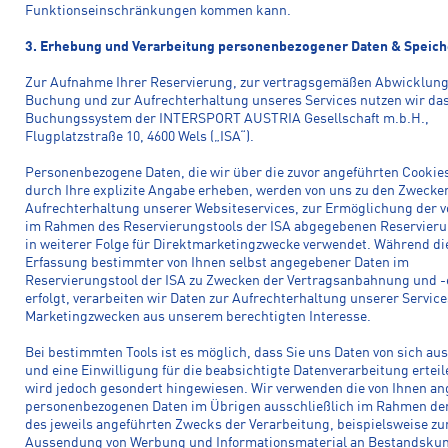
Funktionseinschränkungen kommen kann.
3. Erhebung und Verarbeitung personenbezogener Daten & Speic
Zur Aufnahme Ihrer Reservierung, zur vertragsgemäßen Abwicklung
Buchung und zur Aufrechterhaltung unseres Services nutzen wir da
Buchungssystem der INTERSPORT AUSTRIA Gesellschaft m.b.H.,
Flugplatzstraße 10, 4600 Wels („ISA“).
Personenbezogene Daten, die wir über die zuvor angeführten Cookie
durch Ihre explizite Angabe erheben, werden von uns zu den Zwecke
Aufrechterhaltung unserer Websiteservices, zur Ermöglichung der v
im Rahmen des Reservierungstools der ISA abgegebenen Reservier
in weiterer Folge für Direktmarketingzwecke verwendet. Während di
Erfassung bestimmter von Ihnen selbst angegebener Daten im
Reservierungstool der ISA zu Zwecken der Vertragsanbahnung und -
erfolgt, verarbeiten wir Daten zur Aufrechterhaltung unserer Servic
Marketingzwecken aus unserem berechtigten Interesse.
Bei bestimmten Tools ist es möglich, dass Sie uns Daten von sich aus
und eine Einwilligung für die beabsichtigte Datenverarbeitung erteil
wird jedoch gesondert hingewiesen. Wir verwenden die von Ihnen a
personenbezogenen Daten im Übrigen ausschließlich im Rahmen der
des jeweils angeführten Zwecks der Verarbeitung, beispielsweise zu
Aussendung von Werbung und Informationsmaterial an Bestandsku