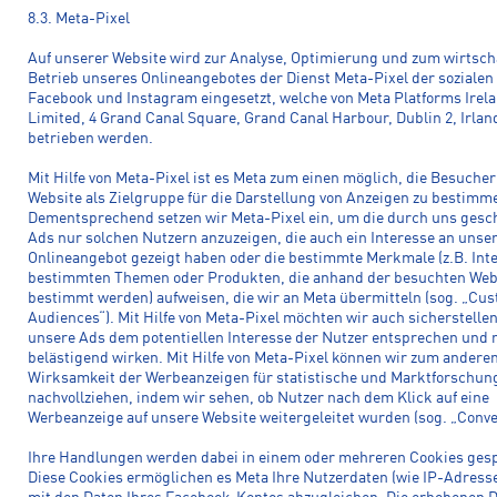
8.3. Meta-Pixel
Auf unserer Website wird zur Analyse, Optimierung und zum wirtsch
Betrieb unseres Onlineangebotes der Dienst Meta-Pixel der soziale
Facebook und Instagram eingesetzt, welche von Meta Platforms Irel
Limited, 4 Grand Canal Square, Grand Canal Harbour, Dublin 2, Irlan
betrieben werden.
Mit Hilfe von Meta-Pixel ist es Meta zum einen möglich, die Besuche
Website als Zielgruppe für die Darstellung von Anzeigen zu bestimm
Dementsprechend setzen wir Meta-Pixel ein, um die durch uns gesc
Ads nur solchen Nutzern anzuzeigen, die auch ein Interesse an uns
Onlineangebot gezeigt haben oder die bestimmte Merkmale (z.B. Int
bestimmten Themen oder Produkten, die anhand der besuchten Web
bestimmt werden) aufweisen, die wir an Meta übermitteln (sog. „Cu
Audiences“). Mit Hilfe von Meta-Pixel möchten wir auch sicherstellen
unsere Ads dem potentiellen Interesse der Nutzer entsprechen und 
belästigend wirken. Mit Hilfe von Meta-Pixel können wir zum anderen
Wirksamkeit der Werbeanzeigen für statistische und Marktforschu
nachvollziehen, indem wir sehen, ob Nutzer nach dem Klick auf eine
Werbeanzeige auf unsere Website weitergeleitet wurden (sog. „Conve
Ihre Handlungen werden dabei in einem oder mehreren Cookies gesp
Diese Cookies ermöglichen es Meta Ihre Nutzerdaten (wie IP-Adresse