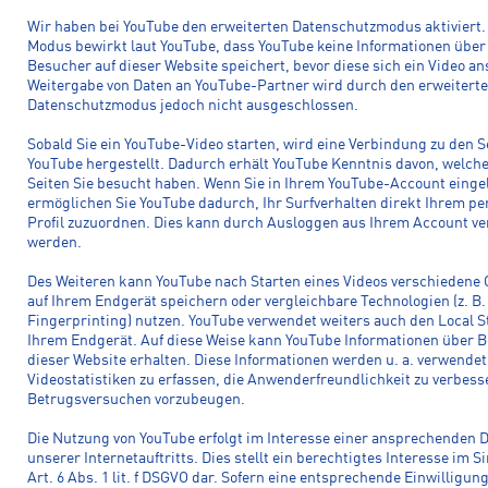
Wir haben bei YouTube den erweiterten Datenschutzmodus aktiviert.
Modus bewirkt laut YouTube, dass YouTube keine Informationen über
Besucher auf dieser Website speichert, bevor diese sich ein Video an
Weitergabe von Daten an YouTube-Partner wird durch den erweitert
Datenschutzmodus jedoch nicht ausgeschlossen.
Sobald Sie ein YouTube-Video starten, wird eine Verbindung zu den S
YouTube hergestellt. Dadurch erhält YouTube Kenntnis davon, welch
Seiten Sie besucht haben. Wenn Sie in Ihrem YouTube-Account eingel
ermöglichen Sie YouTube dadurch, Ihr Surfverhalten direkt Ihrem pe
Profil zuzuordnen. Dies kann durch Ausloggen aus Ihrem Account ve
werden.
Des Weiteren kann YouTube nach Starten eines Videos verschiedene 
auf Ihrem Endgerät speichern oder vergleichbare Technologien (z. B.
Fingerprinting) nutzen. YouTube verwendet weiters auch den Local S
Ihrem Endgerät. Auf diese Weise kann YouTube Informationen über 
dieser Website erhalten. Diese Informationen werden u. a. verwende
Videostatistiken zu erfassen, die Anwenderfreundlichkeit zu verbes
Betrugsversuchen vorzubeugen.
Die Nutzung von YouTube erfolgt im Interesse einer ansprechenden 
unserer Internetauftritts. Dies stellt ein berechtigtes Interesse im S
Art. 6 Abs. 1 lit. f DSGVO dar. Sofern eine entsprechende Einwilligun