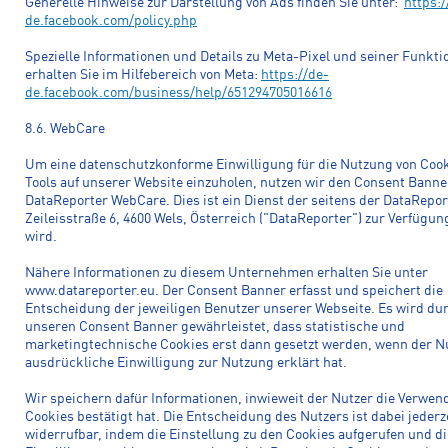
Generelle Hinweise zur Darstellung von Ads finden Sie unter:
https:/
de.facebook.com/policy.php
Spezielle Informationen und Details zu Meta-Pixel und seiner Funkt
erhalten Sie im Hilfebereich von Meta:
https://de-
de.facebook.com/business/help/651294705016616
8.6. WebCare
Um eine datenschutzkonforme Einwilligung für die Nutzung von Coo
Tools auf unserer Website einzuholen, nutzen wir den Consent Banne
DataReporter WebCare. Dies ist ein Dienst der seitens der DataRepo
Zeileisstraße 6, 4600 Wels, Österreich ("DataReporter") zur Verfügung
wird.
Nähere Informationen zu diesem Unternehmen erhalten Sie unter
www.datareporter.eu. Der Consent Banner erfasst und speichert die
Entscheidung der jeweiligen Benutzer unserer Webseite. Es wird du
unseren Consent Banner gewährleistet, dass statistische und
marketingtechnische Cookies erst dann gesetzt werden, wenn der Nu
ausdrückliche Einwilligung zur Nutzung erklärt hat.
Wir speichern dafür Informationen, inwieweit der Nutzer die Verwen
Cookies bestätigt hat. Die Entscheidung des Nutzers ist dabei jederz
widerrufbar, indem die Einstellung zu den Cookies aufgerufen und di