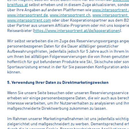
breitfuss.at
selbst erheben und in diesem Zuge aktualisieren, sonde
über Ihre Angaben auf anderen Plattformen wie
www.intersportrent.
www.intersportrent.de
,
www.intersportrent.ch
,
www.intersportrent.
www.intersportrent.com
oder über Kooperationspartner aus dem B2
über Partner aus unserem Affiliate-Programm oder mit uns kooperi
Reiseanbieter (
https://www.intersportrent.at/de/kooperationen
).
Wir selbst verarbeiten die im Zuge des Reservierungsvorgangs ang
personenbezogenen Daten für die Dauer allfälliger gesetzlicher
Aufbewahrungsfristen, jedenfalls jedoch für 5 Jahre auch in Ihrem In
um Ihnen bei allfälligen Folgereservierungen die von Ihnen genutzte
hoffentlich für gut befundenen Produkte wie Ski, Skischuhe oder son
Sportausrüstung erneut in der für Sie passenden Konfiguration anbi
können.
5. Verwendung Ihrer Daten zu Direktmarketingzwecken
Wenn Sie unsere Seite besuchen oder unseren Reservierungsservice
erheben wir einige personenbezogene Daten, die wir auch aus berec
Interesse verarbeiten, um Ihr Nutzerverhalten zu analysieren und Ih
maßgeschneiderte Direktwerbung zukommen zu lassen.
Im Rahmen unserer Marketingmaßnahmen ist uns jedenfalls wichtig
zielgerichtet und maßgeschneidert zu werben. Dementsprechend er