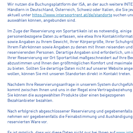
Wir nutzen die Buchungsplattform der ISA, an der auch weitere IN
Händlern in Deutschland, Österreich, Schweiz oder Italien, die Sie je
aktuell unter
https://www.intersportrent.at/de/standorte
suchen un
auswählen können, angebunden sind.
Im Zuge der Reservierung von Sportartikeln ist es notwendig, einige
personenbezogene Daten zu erfassen, wie etwa Ihre Kontaktinformat
sowie Angaben zu Ihrem Gewicht, Ihrer Körpergröße, Ihrer Schuhgr
Ihrem Fahrkönnen sowie Angaben zu denen mit Ihnen reisenden und 
reservierenden Personen. Derartige Angaben sind erforderlich, um i
Ihrer Reservierung vor Ort Sportartikel maßgeschneidert auf Ihre Be
abzustimmen und Ihnen den größtmöglichen Komfort und maximale 
zu bieten. Sollten Sie derartige Daten nicht auf unserer Website ang
wollen, können Sie mit unseren Standorten direkt in Kontakt treten.
Nachdem Ihre Reservierungsanfrage in unserem System durchgefüh
kommt zwischen Ihnen und uns in der Regel eine Vertragsbeziehung
Sie können die ausgewählten Produkte über einen beigezogenen
Bezahlanbieter bezahlen.
Nach erfolgreich abgeschlossener Reservierung und gegebenenfalls
nehmen wir gegebenenfalls die Feinabstimmung und Aushändigung
reservierten Ware vor.
Es ist möglich, dass wir diese Daten nicht nur bei Ihnen auf
www.inte