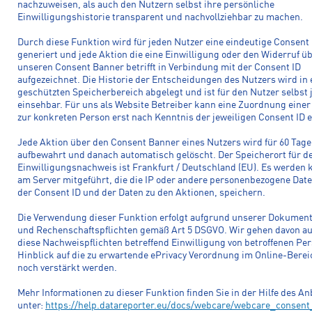
nachzuweisen, als auch den Nutzern selbst ihre persönliche
Einwilligungshistorie transparent und nachvollziehbar zu machen.
Durch diese Funktion wird für jeden Nutzer eine eindeutige Consent 
generiert und jede Aktion die eine Einwilligung oder den Widerruf ü
unseren Consent Banner betrifft in Verbindung mit der Consent ID
aufgezeichnet. Die Historie der Entscheidungen des Nutzers wird in
geschützten Speicherbereich abgelegt und ist für den Nutzer selbst 
einsehbar. Für uns als Website Betreiber kann eine Zuordnung einer
zur konkreten Person erst nach Kenntnis der jeweiligen Consent ID e
Jede Aktion über den Consent Banner eines Nutzers wird für 60 Tage
aufbewahrt und danach automatisch gelöscht. Der Speicherort für d
Einwilligungsnachweis ist Frankfurt / Deutschland (EU). Es werden 
am Server mitgeführt, die die IP oder andere personenbezogene Date
der Consent ID und der Daten zu den Aktionen, speichern.
Die Verwendung dieser Funktion erfolgt aufgrund unserer Dokument
und Rechenschaftspflichten gemäß Art 5 DSGVO. Wir gehen davon au
diese Nachweispflichten betreffend Einwilligung von betroffenen Pe
Hinblick auf die zu erwartende ePrivacy Verordnung im Online-Bere
noch verstärkt werden.
Mehr Informationen zu dieser Funktion finden Sie in der Hilfe des An
unter:
https://help.datareporter.eu/docs/webcare/webcare_consent