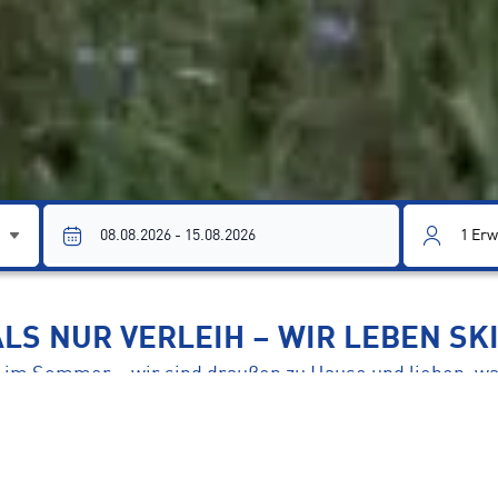
1
Erw
LS NUR VERLEIH – WIR LEBEN SKI
il im Sommer – wir sind draußen zu Hause und lieben, wa
direkt an dich weiter.
n Hinterglemm stehen wir für top Material, persönliche
verlassen kannst.
bei im Haidweg und erlebe selbst, was den Unterschi