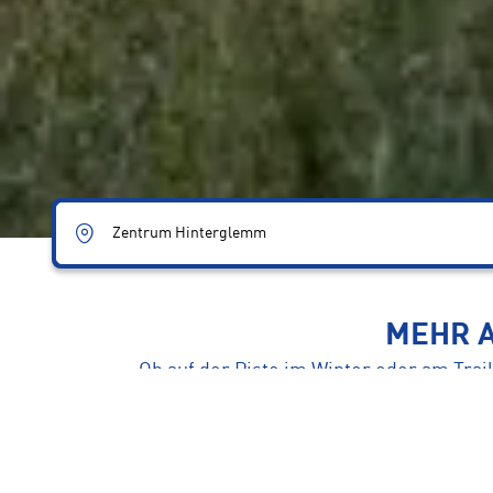
Zentrum Hinterglemm
MEHR A
Ob auf der Piste im Winter oder am Tra
Als dein Verleihpartner im Zentrum vo
Komm vor