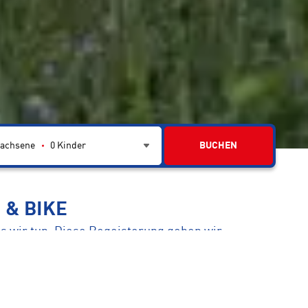
achsene
0
Kinder
BUCHEN
 & BIKE
s wir tun. Diese Begeisterung geben wir
 Beratung und Service, auf den du dich
ed macht.