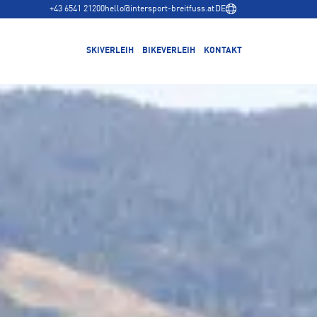
+43 6541 21200
hello@intersport-breitfuss.at
DE
SKIVERLEIH
BIKEVERLEIH
KONTAKT
Bikes mieten
Bike Coaching
Trek Bike Testcenter